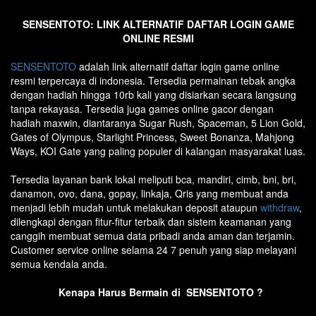
SENSENTOTO: LINK ALTERNATIF DAFTAR LOGIN GAME
ONLINE RESMI
SENSENTOTO
adalah link alternatif daftar login game online
resmi terpercaya di indonesia. Tersedia permainan tebak angka
dengan hadiah hingga 10rb kali yang disiarkan secara langsung
tanpa rekayasa. Tersedia juga games online gacor dengan
hadiah maxwin, diantaranya Sugar Rush, Spaceman, 5 Lion Gold,
Gates of Olympus, Starlight Princess, Sweet Bonanza, Mahjong
Ways, KOI Gate yang paling populer di kalangan masyarakat luas.
Tersedia layanan bank lokal meliputi bca, mandiri, cimb, bni, bri,
danamon, ovo, dana, gopay, linkaja, Qris yang membuat anda
menjadi lebih mudah untuk melakukan deposit ataupun
withdraw
,
dilengkapi dengan fitur-fitur terbaik dan sistem keamanan yang
canggih membuat semua data pribadi anda aman dan terjamin.
Customer service online selama 24 7 penuh yang siap melayani
semua kendala anda.
Kenapa Harus Bermain di SENSENTOTO ?