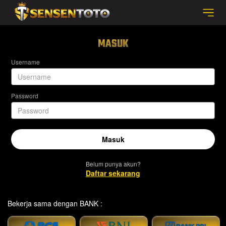
MASUK
Username
Password
Masuk
Belum punya akun?
Daftar sekarang
Bekerja sama dengan BANK :